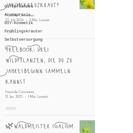
Jakobskreuzkraut?
Giftpflanzen
Aromapraxis
Franziska Crössmann
23. Juli 2024
2 Min. Lesezeit
DIY-Kosmetik
Frühlingskräuter
Selbstversorgung
Freebook: Drei
Wildpflanzen, die du zu
Jahresbeginn sammeln
kannst
Franziska Crössmann
12. Jan. 2023
1 Min. Lesezeit
🌿Waldmeister (Galium