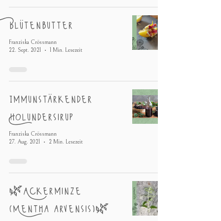
Blütenbutter
Franziska Crössmann
22. Sept. 2021
1 Min. Lesezeit
Immunstärkender
Holundersirup
Franziska Crössmann
27. Aug. 2021
2 Min. Lesezeit
🌿Ackerminze
(Mentha arvensis)🌿