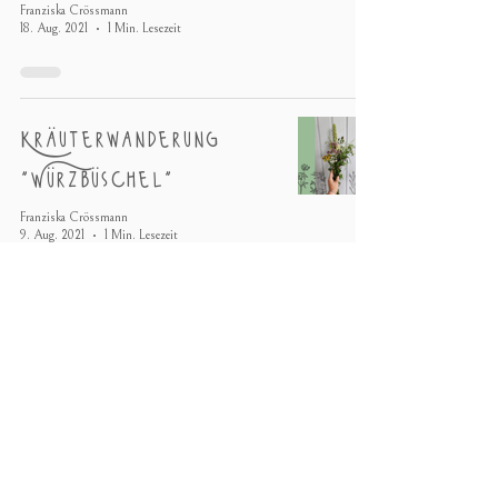
Franziska Crössmann
18. Aug. 2021
1 Min. Lesezeit
Kräuterwanderung
"Würzbüschel"
Franziska Crössmann
9. Aug. 2021
1 Min. Lesezeit
🌿Weisser Steinklee
(Melilotus albus)/
Echter Steinklee
(Melilotus officinalis)