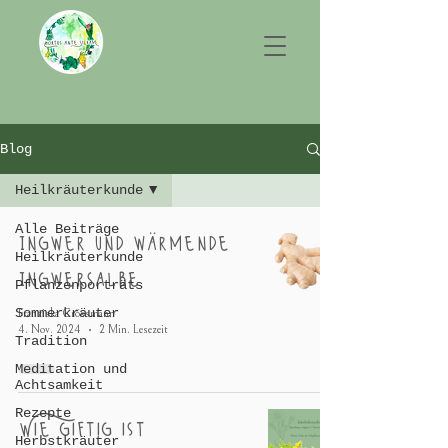
Blog
Heilkräuterkunde
Alle Beiträge
Ingwer und wärmende
Heilkräuterkunde
Ingwersalbe
Pflanzenporträts
Sommerkräuter
Franziska Crössmann
4. Nov. 2024
2 Min. Lesezeit
Tradition
Meditation und
Achtsamkeit
Rezepte
Wie giftig ist
Herbstkräuter