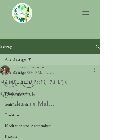
Beitrag
Alle Beiträge
Franziska Crössmann
Alle Beiträge
19. Nov. 2024
2 Min. Lesezeit
Meine Angebote zu den
Heilkräuterkunde
Rauhnächten
Pflanzenporträts
Ein letztes Mal...
Sommerkräuter
Tradition
Meditation und Achtsamkeit
Rezepte