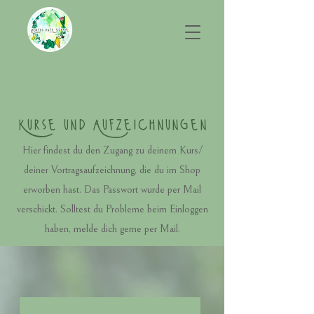
Kurse und Aufzeichnungen
Hier findest du den Zugang zu deinem Kurs/
deiner Vortragsaufzeichnung, die du im Shop
erworben hast. Das Passwort wurde per Mail
verschickt. Solltest du Probleme beim Einloggen
haben, melde dich gerne per Mail.