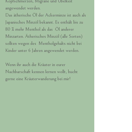
Kopfschmerzen, Migräne und Übelkeit  
angewendet werden. 
Das ätherische Öl der Ackerminze ist auch als  
Japanisches Minzöl bekannt. Es enthält bis zu 
80 % mehr Menthol als das  Öl anderer 
Minzarten. Ätherisches Minzöl (alle Sorten) 
sollten wegen des  Mentholgehalts nicht bei 
Kinder unter 6 Jahren angewendet werden.
Wenn ihr auch die Kräuter in eurer 
Nachbarschaft kennen lernen wollt, bucht 
gerne eine Kräuterwanderung bei mir!