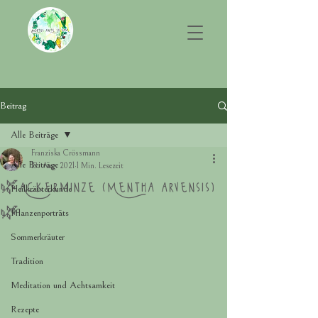
Beitrag
Alle Beiträge
Franziska Crössmann
Alle Beiträge
18. Aug. 2021
1 Min. Lesezeit
🌿Ackerminze (Mentha arvensis)
Heilkräuterkunde
🌿
Pflanzenporträts
Sommerkräuter
Tradition
Meditation und Achtsamkeit
Rezepte