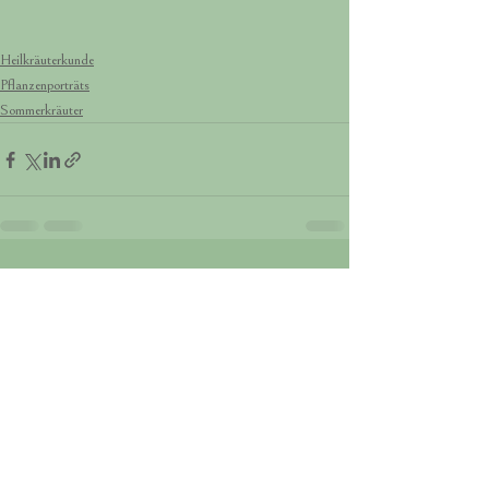
Heilkräuterkunde
Pflanzenporträts
Sommerkräuter
Alle ansehen
Aktuelle Beiträge