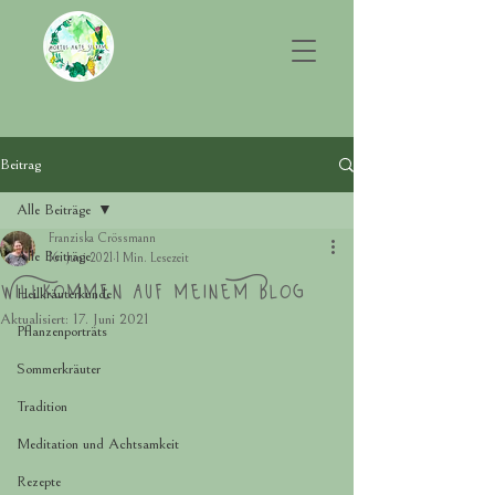
Beitrag
Alle Beiträge
Franziska Crössmann
Alle Beiträge
16. Juni 2021
1 Min. Lesezeit
Willkommen auf meinem Blog
Heilkräuterkunde
Aktualisiert:
17. Juni 2021
Pflanzenporträts
Sommerkräuter
Tradition
Meditation und Achtsamkeit
Rezepte