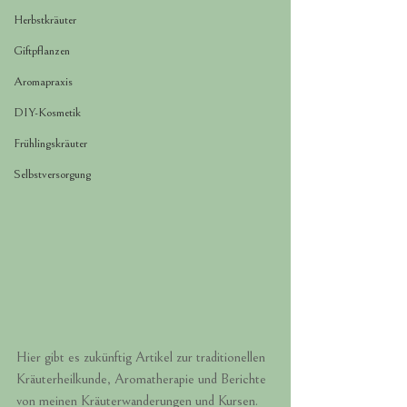
Herbstkräuter
Giftpflanzen
Aromapraxis
DIY-Kosmetik
Frühlingskräuter
Selbstversorgung
Hier gibt es zukünftig Artikel zur traditionellen 
Kräuterheilkunde, Aromatherapie und Berichte 
von meinen Kräuterwanderungen und Kursen.